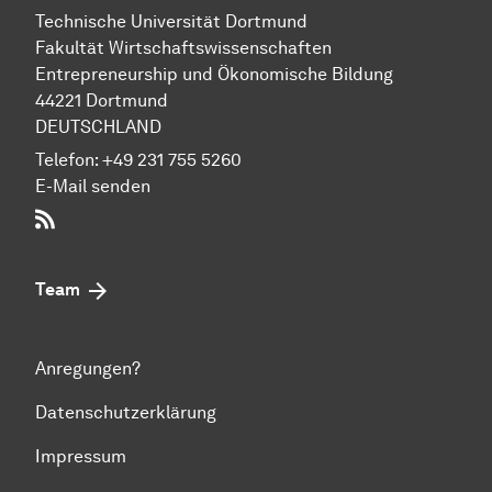
Technische Uni­ver­si­tät Dort­mund
Fakultät Wirtschafts­wissen­schaften
Entre­preneur­ship und Ökonomische Bil­dung
44221 Dort­mund
DEUTSCHLAND
Telefon:
+49 231 755 5260
E-Mail senden
RSS-Feed
Team
Anregungen?
Datenschutzerklärung
Impressum