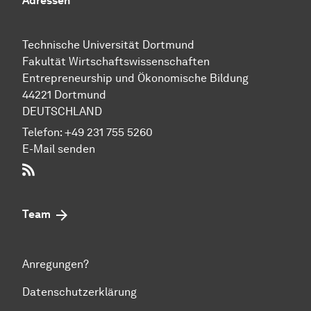
Adressen
Technische Uni­ver­si­tät Dort­mund
Fakultät Wirtschafts­wissen­schaften
Entre­preneur­ship und Ökonomische Bil­dung
44221 Dort­mund
DEUTSCHLAND
Telefon:
+49 231 755 5260
E-Mail senden
RSS-Feed
Team
Anregungen?
Datenschutzerklärung