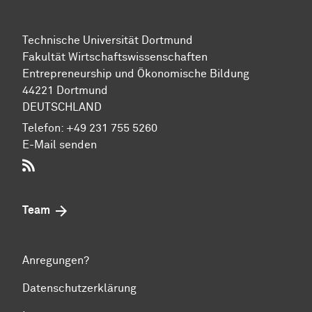
Technische Uni­ver­si­tät Dort­mund
Fakultät Wirtschafts­wissen­schaften
Entre­preneur­ship und Ökonomische Bil­dung
44221 Dort­mund
DEUTSCHLAND
Telefon:
+49 231 755 5260
E-Mail senden
RSS-Feed
Team
Anregungen?
Datenschutzerklärung