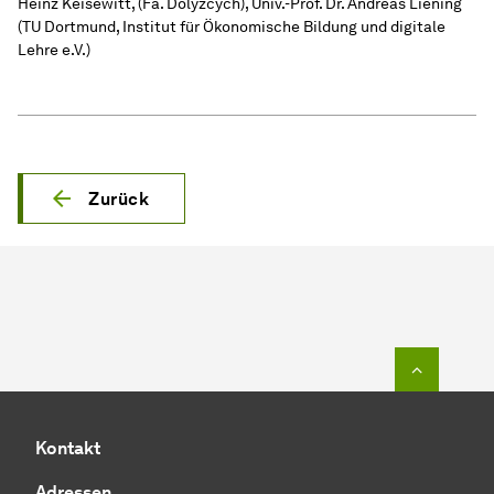
Heinz Keisewitt, (Fa. Dolyzcych), Univ.-Prof. Dr. Andreas Liening
(TU Dortmund, Institut für Ökonomische Bildung und digitale
Lehre e.V.)
Zurück
Zum Seit
Kontakt
Adressen