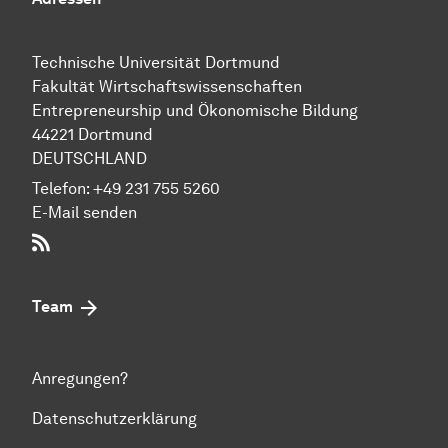
Technische Uni­ver­si­tät Dort­mund
Fakultät Wirtschafts­wissen­schaften
Entre­preneur­ship und Ökonomische Bil­dung
44221 Dort­mund
DEUTSCHLAND
Telefon:
+49 231 755 5260
E-Mail senden
RSS-Feed
Team
Anregungen?
Datenschutzerklärung