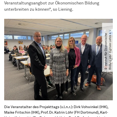
Veranstaltungsangbot zur Ökonomischen Bildung
unterbreiten zu können“, so Liening.
.
©
I
n
s
t
i
t
u
t
f
ü
r
Ö
k
o
n
o
m
i
s
c
h
e
B
i
l
d
u
n
g
u
n
d
d
i
g
i
t
a
l
e
L
e
h
r
e
e.
V
Die Veranstalter des Projekttags (v.l.n.r.): Dirk Vohwinkel (IHK),
Maike Fritschin (IHK), Prof. Dr. Katrin Löhr (FH Dortmund), Karl-